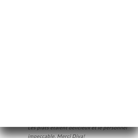
ISATION
TACT
Sonia B. beoordeelde
S
4/5
Très beau restaurant, ambiance feutrée.
Tout était bien, sauf que la chanteuse s’est
trompée de prénom au moment de me
souhaiter mon anniversaire au micro, alors
que j’avais réservé depuis 10 jours. Quelle
amertume!
23/03/2026
•
04:13
Irina P. beoordeelde
I
5/5
Nous avons passé une très belle soirée.
Les plats étaient délicieux et le personnel
impeccable. Merci Diva!