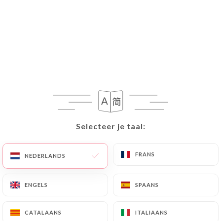
NL
MENU
/
HOME
REVIEWS
Reviews
Selecteer je taal:
Selecteer je taal:
FRANS
FRANS
NEDERLANDS
NEDERLANDS
77 reviews op Uniiti
ENGELS
ENGELS
SPAANS
SPAANS
4.5 / 5
CATALAANS
CATALAANS
ITALIAANS
ITALIAANS
100% authentieke, geverifieerde reviews.