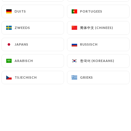
DUITS
DUITS
PORTUGEES
PORTUGEES
Dan R. beoordeelde
D
简体中文 (CHINEES)
简体中文 (CHINEES)
ZWEEDS
ZWEEDS
5/5
15/06/2026
•
03:43
JAPANS
JAPANS
RUSSISCH
RUSSISCH
Imen J. beoordeelde
I
한국어 (KOREAANS)
한국어 (KOREAANS)
ARABISCH
ARABISCH
5/5
06/05/2026
•
09:38
TSJECHISCH
TSJECHISCH
GRIEKS
GRIEKS
Michele K. beoordeelde
M
5/5
C’était juste parfait. Ambiance excellente
franchement rien à rajouter
27/04/2026
•
08:02