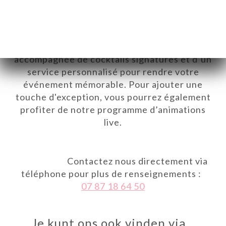
Vous pouvez opter pour un dîner assis raffiné
ou un buffet convivial, selon vos préférences.
Notre cuisine délicate, préparée avec des
ingrédients frais et de saison, est
accompagnée de cocktails signatures et d’un
service personnalisé pour rendre votre
événement mémorable. Pour ajouter une
touche d'exception, vous pourrez également
profiter de notre programme d’animations
live.
Contactez nous directement via
téléphone pour plus de renseignements :
07 87 18 64 50
Je kunt ons ook vinden via…