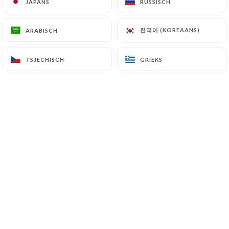
JAPANS
JAPANS
RUSSISCH
RUSSISCH
commande, personnalisés selon vos envies.
한국어 (KOREAANS)
한국어 (KOREAANS)
ARABISCH
ARABISCH
TSJECHISCH
TSJECHISCH
GRIEKS
GRIEKS
Evènements d’entreprise