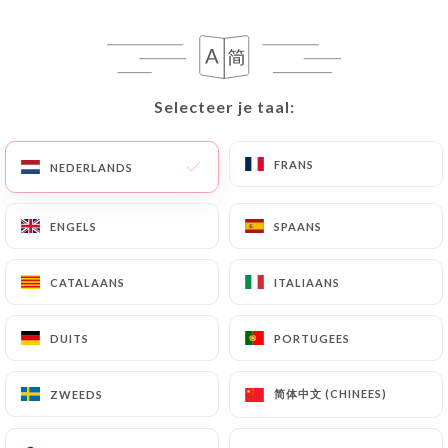
Selecteer je taal:
Selecteer je taal:
Anniversaire
FRANS
FRANS
NEDERLANDS
NEDERLANDS
Offrez-vous une soirée inoubliable dans une
ambiance festive et raffinée. DJ sets, shows
ENGELS
ENGELS
SPAANS
SPAANS
live et surprises exclusives font vibrer Diva
jusqu’au bout de la nuit. Ici, chaque
CATALAANS
CATALAANS
ITALIAANS
ITALIAANS
anniversaire devient un véritable événement,
porté par l’énergie envoûtante du lieu.
DUITS
DUITS
PORTUGEES
PORTUGEES
Cocktails signatures, cuisine raffinée et
service d’exception subliment votre
célébration pour une expérience mémorable.
简体中文 (CHINEES)
简体中文 (CHINEES)
ZWEEDS
ZWEEDS
Et pour la touche finale, nous proposons un
large choix de gâteaux d’anniversaire sur